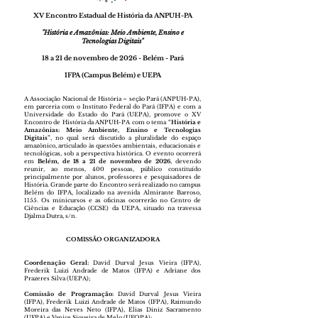
XV Encontro Estadual de História da ANPUH-PA
"História e Amazônias: Meio Ambiente, Ensino e
Tecnologias Digitais"
18 a 21 de novembro de 2026 - Belém - Pará
IFPA (Campus Belém) e UEPA
A Associação Nacional de História – seção Pará (ANPUH-PA),
em parceria com o Instituto Federal do Pará (IFPA) e com a
Universidade do Estado do Pará (UEPA), promove o XV
Encontro de História da ANPUH-PA com o tema
“História e
Amazônias: Meio Ambiente, Ensino e Tecnologias
Digitais”
, no qual será discutido a pluralidade do espaço
amazônico, articulado às questões ambientais, educacionais e
tecnológicas, sob a perspectiva histórica. O evento ocorrerá
em
Belém, de 18 a 21 de novembro de 2026
, devendo
reunir, ao menos, 400 pessoas, público constituído
principalmente por alunos, professores e pesquisadores de
História. Grande parte do Encontro será realizado no campus
Belém do IFPA, localizado na avenida Almirante Barroso,
1155. Os minicursos e as oficinas ocorrerão no Centro de
Ciências e Educação (CCSE) da UEPA, situado na travessa
Djalma Dutra, s/n.
COMISSÃO ORGANIZADORA
Coordenação Geral:
David Durval Jesus Vieira (IFPA),
Frederik Luizi Andrade de Matos (IFPA) e Adriane dos
Prazeres Silva (UEPA);
Comissão de Programação:
David Durval Jesus Vieira
(IFPA), Frederik Luizi Andrade de Matos (IFPA), Raimundo
Moreira das Neves Neto (IFPA), Elias Diniz Sacramento
(UFPA) e Vanice Siqueira de Melo (UFOPA);