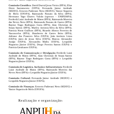
Comissão Científica:
David Durval Jesus Vieira (IFPA), Elias
Diniz Sacramento (UFPA), Fernanda Jaime Andrade
(SEDUC), Ernesto Padovani Neto (SEDUC), Vanice Siqueira
de Melo (UFOPA), Raimundo Nonato da Silva (IFPA),
Hermano Yago Chaves Vulcão (egresso - UNIFESSPA),
Frederik Luizi Andrade de Matos (IFPA), Raimundo Moreira
das Neves Neto (IFPA), Raimundo Nonato de Castro (IFPA),
Rayme Tiago Rodrigues Costa (IFPA), Alan Christian de
Souza Santos (IFPA), Marley Antonia Silva da Silva (IFPA),
Patricia Norat Guilhon (IFPA), Ricardo Afonso Ferreira de
Vasconcelos (IFPA), Humberto de Castro Brito (IFPA),
Adriane dos Prazeres Silva (UEPA), João Antônio Lima
(UEPA), Jairo de Jesus Silva (UEPA), Marcos Alexandre
Araújo (UEPA), Alessandra Mafra (UEPA), Leopoldo
Nogueira Júnior (UEPA), Diego Pereira Santos (UEPA) e
Patrícia Cavalcante (UEPA);
​Comissão de Comunicação e Divulgação:
Frederik Luizi
Andrade de Matos (IFPA), Alan Christian de Souza Santos
(IFPA), Rayme Tiago Rodrigues Costa (IFPA) e Leopoldo
Nogueira Júnior (UEPA);
Comissão de Logística, Inclusão e Infraestrutura:
Frederik
Luizi Andrade de Matos (IFPA), Raimundo Moreira das
Neves Neto (IFPA) e Leopoldo Nogueira Júnior (UEPA);
Comissão Cultural:
Fernanda Jaime Andrade (SEDUC) e
Leopoldo Nogueira Júnior (UEPA);
Comissão de Finanças:
Ernesto Padovani Neto (SEDUC) e
Vanice Siqueira de Melo (UFOPA).
Realização e organização: