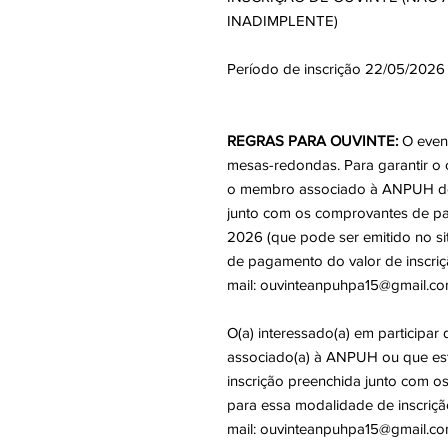
INADIMPLENTE)
Período de inscrição 22
/05/2026 
REGRAS PARA OUVINTE:
O event
mesas-redondas. Para garantir o c
o membro associado à ANPUH deve
junto com os comprovantes de 
2026 (que pode ser emitido no s
de pagamento do valor de inscriçã
mail: ouvinteanpuhpa15@gmail.co
O(a) interessado(a) em participa
associado(a) à ANPUH ou que está
inscrição preenchida junto com 
para essa modalidade de inscrição
mail: ouvinteanpuhpa15@gmail.co